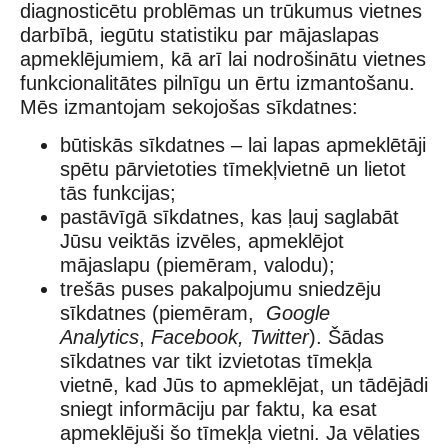
diagnosticētu problēmas un trūkumus vietnes
darbībā, iegūtu statistiku par mājaslapas
apmeklējumiem, kā arī lai nodrošinātu vietnes
funkcionalitātes pilnīgu un ērtu izmantošanu.
Mēs izmantojam sekojošas sīkdatnes:
būtiskās sīkdatnes – lai lapas apmeklētāji
spētu pārvietoties tīmekļvietnē un lietot
tās funkcijas;
pastāvīgā sīkdatnes, kas ļauj saglabāt
Jūsu veiktās izvēles, apmeklējot
mājaslapu (piemēram, valodu);
trešās puses pakalpojumu sniedzēju
sīkdatnes (piemēram,
Google
Analytics
,
Facebook, Twitter
). Šādas
sīkdatnes var tikt izvietotas tīmekļa
vietnē, kad Jūs to apmeklējat, un tādējādi
sniegt informāciju par faktu, ka esat
apmeklējuši šo tīmekļa vietni. Ja vēlaties