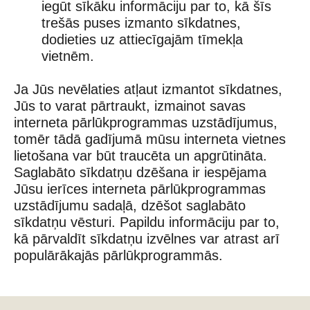
iegūt sīkāku informāciju par to, kā šīs
trešās puses izmanto sīkdatnes,
dodieties uz attiecīgajām tīmekļa
vietnēm.
Ja Jūs nevēlaties atļaut izmantot sīkdatnes,
Jūs to varat pārtraukt, izmainot savas
interneta pārlūkprogrammas uzstādījumus,
tomēr tādā gadījumā mūsu interneta vietnes
lietošana var būt traucēta un apgrūtināta.
Saglabāto sīkdatņu dzēšana ir iespējama
Jūsu ierīces interneta pārlūkprogrammas
uzstādījumu sadaļā, dzēšot saglabāto
sīkdatņu vēsturi. Papildu informāciju par to,
kā pārvaldīt sīkdatņu izvēlnes var atrast arī
populārākajās pārlūkprogrammās.