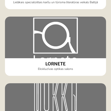
Lielākais specializētais karšu un tūrisma literatūras veikals Baltijā
LORNETE
Ekskluzīvas optikas salons