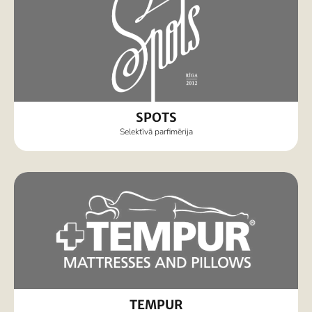
SPOTS
Selektīvā parfimērija
TEMPUR