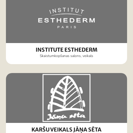
INSTITUTE ESTHEDERM
Skaistumkopšanas salons, veikals
KARŠU VEIKALS JĀŅA SĒTA