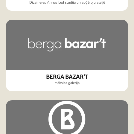
Dizaineres Annas Led studija un apģērbju ateljē
BERGA BAZAR’T
Mākslas galerija