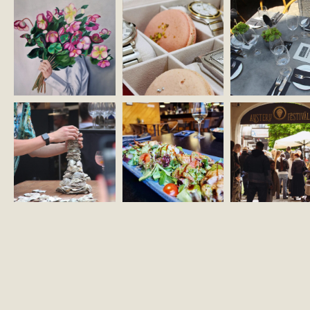
KONTAKTI
ZĪMOLA VADLĪNIJAS
SĪKDATŅU POLITIKA
NOTEIKUMI
©2026 OMNIUM
PROPERTIES