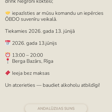
drink Negroni kokteili;
iepazīsties ar mūsu komandu un iepērcies
ŌBDO suvenīru veikalā.
Tiekamies 2026. gada 13. jūnijā
2026. gada 13.jūnijs
13:00 – 20:00
Berga Bazārs, Rīga
Ieeja bez maksas
Un atcerieties — baudiet alkoholu atbildīgi!
ANDALŪZIJAS SUNS