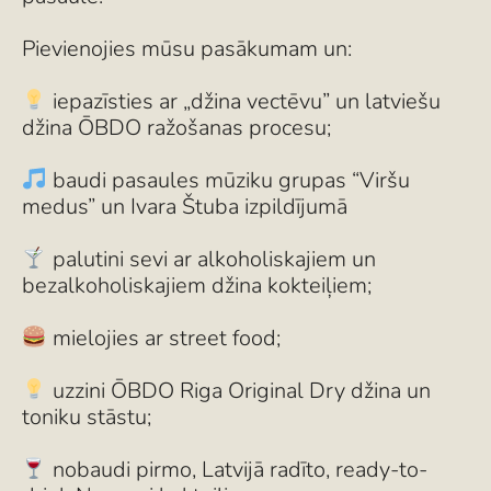
Pievienojies mūsu pasākumam un:
iepazīsties ar „džina vectēvu” un latviešu
džina ŌBDO ražošanas procesu;
baudi pasaules mūziku grupas “Viršu
medus” un Ivara Štuba izpildījumā
palutini sevi ar alkoholiskajiem un
bezalkoholiskajiem džina kokteiļiem;
mielojies ar street food;
uzzini ŌBDO Riga Original Dry džina un
toniku stāstu;
nobaudi pirmo, Latvijā radīto, ready-to-