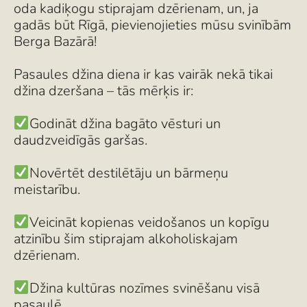
oda kadiķogu stiprajam dzērienam, un, ja
gadās būt Rīgā, pievienojieties mūsu svinībām
Berga Bazārā!
Pasaules džina diena ir kas vairāk nekā tikai
džina dzeršana – tās mērķis ir:
Godināt džina bagāto vēsturi un
daudzveidīgās garšas.
Novērtēt destilētāju un bārmeņu
meistarību.
Veicināt kopienas veidošanos un kopīgu
atzinību šim stiprajam alkoholiskajam
dzērienam.
Džina kultūras nozīmes svinēšanu visā
pasaulē.