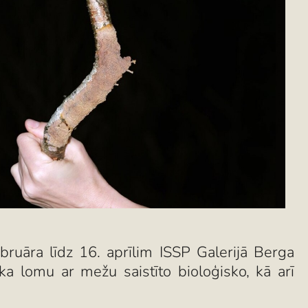
bruāra līdz 16. aprīlim ISSP Galerijā Berga
ka lomu ar mežu saistīto bioloģisko, kā arī