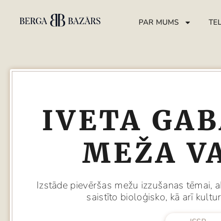
PAR MUMS
TE
IVETA GAB
MEŽA V
Izstāde pievēršas mežu izzušanas tēmai, a
saistīto bioloģisko, kā arī kult