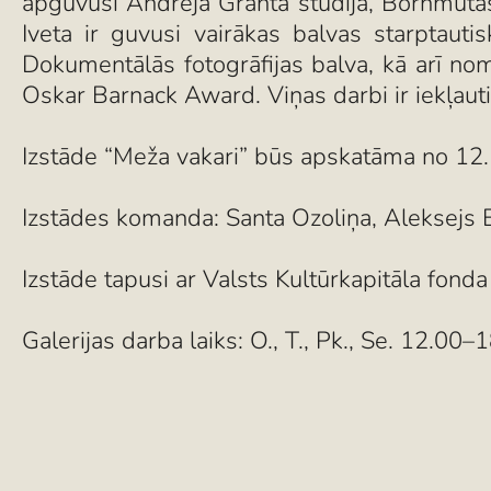
apguvusi Andreja Granta studijā, Bornmutas
Iveta ir guvusi vairākas balvas starptau
Dokumentālās fotogrāfijas balva, kā arī n
Oskar Barnack Award. Viņas darbi ir iekļaut
Izstāde “Meža vakari” būs apskatāma no 12. f
Izstādes komanda: Santa Ozoliņa, Aleksejs 
Izstāde tapusi ar Valsts Kultūrkapitāla fon
Galerijas darba laiks: O., T., Pk., Se. 12.00