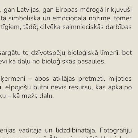
 gan Latvijas, gan Eiropas mērogā ir kļuvuši
irta simboliska un emocionāla nozīme, tomēr
īgiem, tādēļ cilvēka saimnieciskās darbības
sargātu to dzīvotspēju bioloģiskā līmenī, bet
sevi kā daļu no bioloģiskās pasaules.
ķermeni – abos atklājas pretmeti, mijoties
u, elpojošu būtni nevis resursu, kas apkalpo
vēku – kā meža daļu.
ijas vadītāja un līdzdibinātāja. Fotogrāfiju