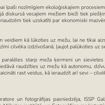
ai īpaši nozīmīgiem ekoloģiskajiem procesiem,
jā diskursā vecajiem mežiem bieži tiek piešķ
unaudzēm tiek uzskatīti par ekonomiski mazvērt
m veidiem kā lūkoties uz mežu, lai ne tikai aiz
zīmi cilvēka izdzīvošanā, ļaujot palūkoties uz 
s paralēles starp meža ķermeni un sievietes 
e piedāvā raudzīties uz mežu kā autonomu, dzīv
aicināti rast veidus, kā ieraudzīt arī sevi – cil
uratore un fotogrāfijas pasniedzēja, ISSP Galer