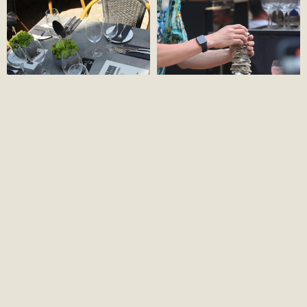
ĪNIJAS
SĪKDATŅU POLITIKA
NOTEIKUMI
©2026 OMNIUM