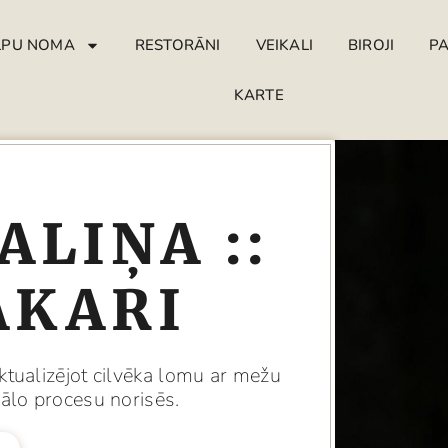
LPU NOMA
RESTORĀNI
VEIKALI
BIROJI
P
KARTE
ALIŅA ::
AKARI
ktualizējot cilvēka lomu ar mežu
urālo procesu norisēs.