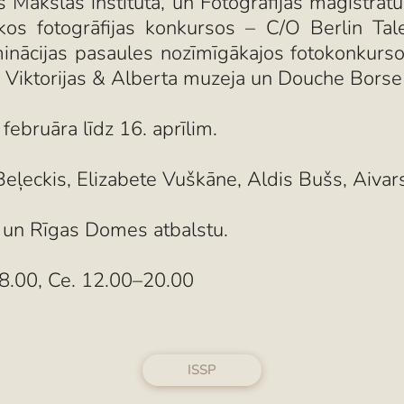
 Mākslas institūtā, un Fotogrāfijas maģistrat
tiskos fotogrāfijas konkursos – C/O Berlin
ominācijas pasaules nozīmīgākajos fotokonku
i Viktorijas & Alberta muzeja un Douche Borse
ebruāra līdz 16. aprīlim.
Beļeckis, Elizabete Vuškāne, Aldis Bušs, Aiva
da un Rīgas Domes atbalstu.
–18.00, Ce. 12.00–20.00
ISSP