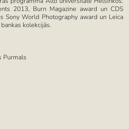
ūras programmā Ālto universitātē Helsinkos.
 Talents 2013, Burn Magazine award un CDS
rsos Sony World Photography award un Leica
 bankas kolekcijās.
rs Purmals