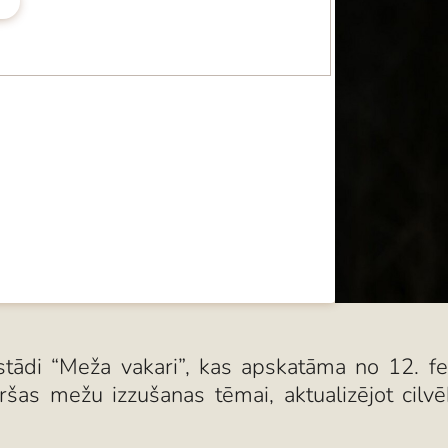
zstādi “Meža vakari”, kas apskatāma no 12. fe
ēršas mežu izzušanas tēmai, aktualizējot cilvē