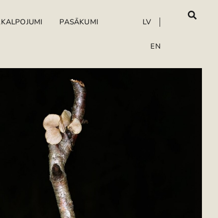
AKALPOJUMI
PASĀKUMI
LV
EN