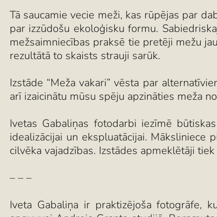
Tā saucamie vecie meži, kas rūpējas par dab
par izzūdošu ekoloģisku formu. Sabiedriska
mežsaimniecības praksē tie pretēji mežu ja
rezultātā to skaists strauji sarūk.
Izstāde “Meža vakari” vēsta par alternatīvie
arī izaicinātu mūsu spēju apzināties meža no
Ivetas Gabaliņas fotodarbi iezīmē būtiska
idealizācijai un ekspluatācijai. Māksliniec
cilvēka vajadzības. Izstādes apmeklētāji tiek 
– – –
Iveta Gabaliņa ir praktizējoša fotogrāfe, k